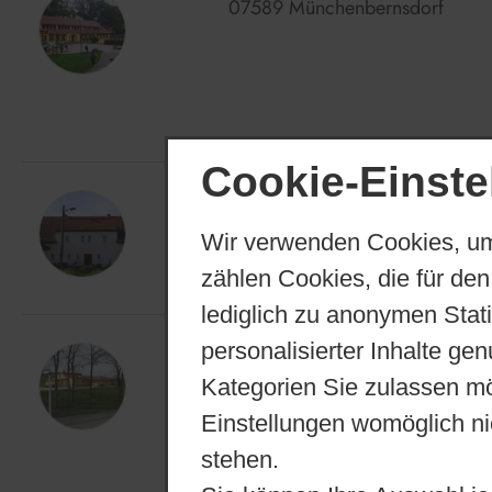
07589 Münchenbernsdorf
Cookie-Einste
Kindertagesstätte Lederhose
Hauptstraße 29
Wir verwenden Cookies, um
07589 Lederhose
zählen Cookies, die für den
lediglich zu anonymen Stat
personalisierter Inhalte ge
Kindertagesstätte "Rappelkis
Großbocka 17
Kategorien Sie zulassen mö
07589 Bocka
Einstellungen womöglich nic
stehen.