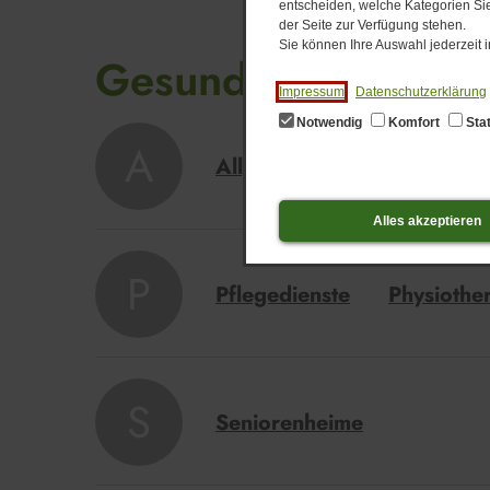
entscheiden, welche Kategorien Sie
der Seite zur Verfügung stehen.
Sie können Ihre Auswahl jederzeit
Gesundheit
Impressum
Datenschutzerklärung
Notwendig
Komfort
Stat
A
Allgemeinmediziner
Apo
Alles akzeptieren
P
Pflegedienste
Physiothe
S
Seniorenheime