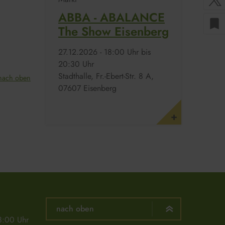
ABBA - ABALANCE
bookmark
The Show Eisenberg
27.​12.​2026 -
18:00
Uhr bis
20:30
Uhr
Stadthalle, Fr.-Ebert-Str. 8 A,
nach oben
07607 Eisenberg
nach oben
8:00 Uhr