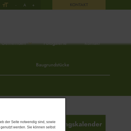
KONTAKT
-
A
+
Gemeinden
Fotogalerie
Kontakt
Baugrundstücke
Veranstaltungskalender
eb der Seite notwendig sind, sowie
e genutzt werden. Sie können selbst