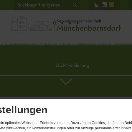
erkehr
Freizeit und Tourismus
Wirtschaft
ELER Förderung
stellungen
 keine Einträge vorhanden.
n optimales Webseiten-Erlebnis zu bieten. Dazu zählen Cookies, die für den Betri
tatistikzwecken, für Komforteinstellungen oder zur Anzeige personalisierter Inhalt