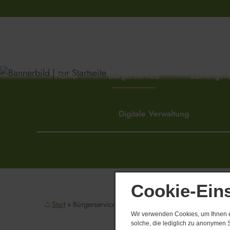
Home
Bürgerservice
Zahlungsv
Digitale Verwaltung
Cookie-Ein
Start
Bürgerservice
Medizinische Versorgung
Derzeit sind
Wir verwenden Cookies, um Ihnen ei
solche, die lediglich zu anonymen S