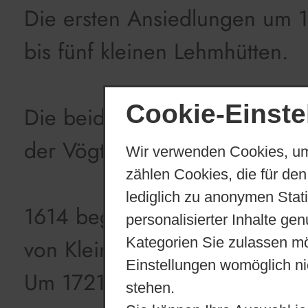
Die ersten Ansiedlungen um 1
bis fünf kleinen Lehmhütten.
Cookie-Einste
Die beiden Dörfer standen la
der Vögte von Weida und diese
Wir verwenden Cookies, um
zählen Cookies, die für den
lediglich zu anonymen Stat
1614 beginnen die Kirchenbü
personalisierter Inhalte ge
von Kleinbocka.
Kategorien Sie zulassen mö
Einstellungen womöglich nic
Um 1721 gab es bereits 16 Feu
stehen.