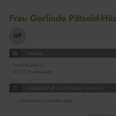
Frau Gerlinde Pätzold-Häs
GP
mail
Adresse
Hundhaupten 4
07557 Hundhaupten
account_balance
Mitgliedschaft in politischen Gremien
Gemeinderat Hundhaupten
PortUNA.ris -
www.