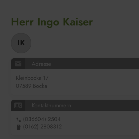
Herr Ingo Kaiser
IK
mail
Adresse
Kleinbocka 17
07589 Bocka
contact_phone
Kontaktnummern
(036604) 2504
phone
(0162) 2808312
stay_current_portrait