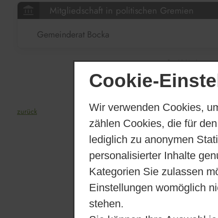
account_balance
Mitgliedschaft in politischen Gremien
Gemeinderat Bocka
PortUNA.ris -
www.
Cookie-Einste
Wir verwenden Cookies, um
zurück
zählen Cookies, die für den
lediglich zu anonymen Stat
personalisierter Inhalte ge
Kategorien Sie zulassen mö
Einstellungen womöglich nic
stehen.