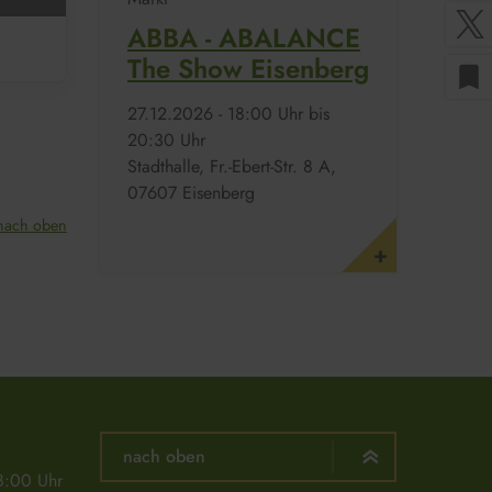
ABBA - ABALANCE
The Show Eisenberg
bookmark
27.​12.​2026 -
18:00
Uhr bis
20:30
Uhr
Stadthalle, Fr.-Ebert-Str. 8 A,
07607 Eisenberg
nach oben
nach oben
8:00 Uhr