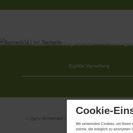
Home
Bürgerservice
Zahlungsv
Digitale Verwaltung
Cookie-Ein
Start
Gemeinden
Lindenkreuz
Bürgermeister
Derzeit sind
Wir verwenden Cookies, um Ihnen ei
solche, die lediglich zu anonymen S