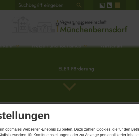
erkehr
Freizeit und Tourismus
Wirtschaft
ELER Förderung
stellungen
 keine Einträge vorhanden.
n optimales Webseiten-Erlebnis zu bieten. Dazu zählen Cookies, die für den Betri
tatistikzwecken, für Komforteinstellungen oder zur Anzeige personalisierter Inhalt