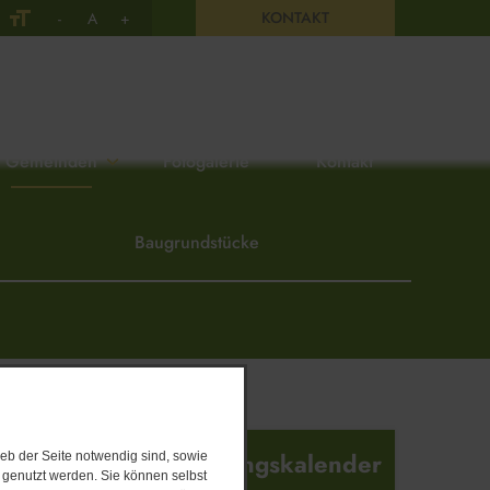
KONTAKT
-
A
+
Gemeinden
Fotogalerie
Kontakt
Baugrundstücke
Veranstaltungskalender
eb der Seite notwendig sind, sowie
e genutzt werden. Sie können selbst