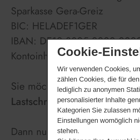
Sparkasse Gera-Greiz
BIC: HELADEF1GER
IBAN: DE10 8305 0000 000
Cookie-Einste
Kontoinhaber: Gemeinde Saa
Wir verwenden Cookies, um
zählen Cookies, die für den
Sie möchten der Gemeinde S
lediglich zu anonymen Stat
Lastschriftmandat
erteilen?
personalisierter Inhalte ge
Kategorien Sie zulassen mö
Einstellungen womöglich nic
Dann nutzen Sie bitte folgen
stehen.