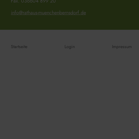
Fax. 036604 899 20
info@rathaus-muenchenbernsdorf.de
Startseite
Login
Impressum