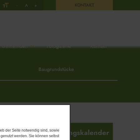
KONTAKT
-
A
+
Gemeinden
Fotogalerie
Kontakt
Baugrundstücke
Veranstaltungskalender
eb der Seite notwendig sind, sowie
e genutzt werden. Sie können selbst