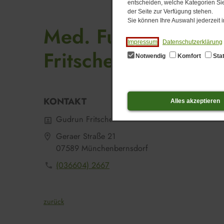
entscheiden, welche Kategorien Sie
der Seite zur Verfügung stehen.
Sie können Ihre Auswahl jederzeit
Med. Fußpflege, M
Impressum
Datenschutzerklärung
Fritsche
Notwendig
Komfort
Stat
KONTAKT
Alles akzeptieren
Gudrun Fritsche
Geraer Straße 21
07589 Münchenbernsdorf
(036604) 2667
zurück