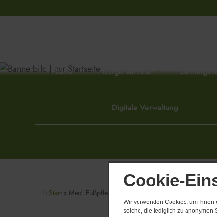
Home
Bürgerservice
Zahlungsv
Digitale Verwaltung
Cookie-Ein
Start
Med. Fußpflege, Massagen, Maniküre Gudrun Frit
Derzeit sind
Wir verwenden Cookies, um Ihnen ei
solche, die lediglich zu anonymen S