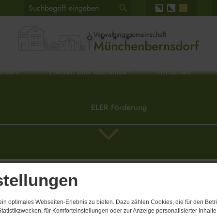
erkehr
Freizeit und Tourismus
Wirtschaft
ELER Förderung
stellungen
sche
 keine Einträge vorhanden.
n optimales Webseiten-Erlebnis zu bieten. Dazu zählen Cookies, die für den Betri
tatistikzwecken, für Komforteinstellungen oder zur Anzeige personalisierter Inhalt